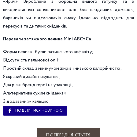
«Ярич». Вироблене з борошна вищого гатунку та з
використанням соняшникової олії, без шкідливих домішок,
барвників чи підсилювачів смаку. Ідеально підходить для
перекусів та дитячих сніданків.
Переваги затяжного печива
Mini
ABC+Ca
Форма печива - букви латинського алфавіту;
Відсутність пальмової олії;
Простий склад з мінімумом жирів і низькою калорійністю;
Яскравий дизайн пакування;
Два різні бренд герої на упаковці;
Альтернатива сухим сніданкам
З додаванням кальцію.
ПОДІЛИТИСЯ НОВИНОЮ
ПОПЕРЕДНЯ СТАТТЯ