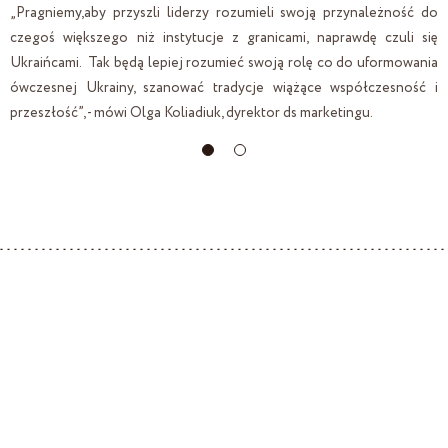
s
„Pragniemy,aby przyszli liderzy rozumieli swoją przynależność do
r
czegoś większego niż instytucje z granicami, naprawdę czuli się
Ukraińcami. Tak będą lepiej rozumieć swoją rolę co do uformowania
ówczesnej Ukrainy, szanować tradycje wiążące współczesność i
przeszłość”, - mówi Olga Koliadiuk, dyrektor ds marketingu.
Cukiernia «Yarych» . Yarych Import Export. Lider sprzedaży ciastek. Eksport ciastek. Lider rynku ciastek. Producent
Private Label. Kontrola jakości ciastek. Certyfikat jakości ciastek. Certyfikat IFS FOOD. Certyfikat HALAL.
Ciastka Halal. Przewagi konkurencyjne ciastek Yarych. Przewagi konkurencyjne krakersów Yarych. Odpowiedzialność
socjalna Yarych. Produkcja herbatników. Jakość ciastek. Jakość ciastek Yarych. Wystawy. ISM Yarych. Anuga Yarych.
PLMA Yarych. Yummex Yarych. Wystawa międzynarodowa. Yarych na wystawie międzynarodowej. Współpraca z