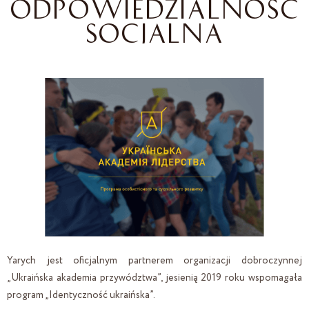
ODPOWIEDZIALNOŚĆ
SOCJALNA
Yarych jest oficjalnym partnerem organizacji dobroczynnej
F
„Ukraińska akademia przywództwa”, jesienią 2019 roku wspomagała
w
program „Identyczność ukraińska”.
p