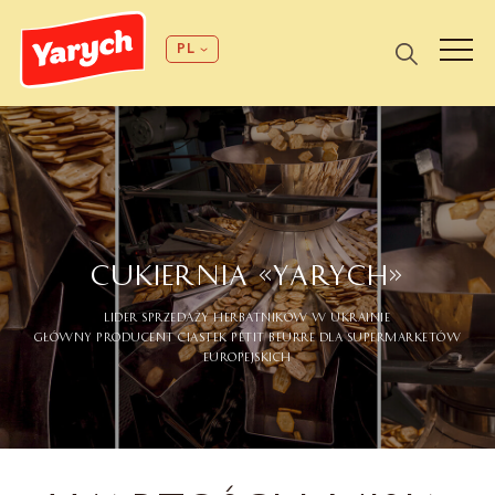
PL
CUKIERNIA «YARYCH»
LIDER SPRZEDAŻY HERBATNIKÓW W UKRAINIE
GŁÓWNY PRODUCENT CIASTEK PETIT BEURRE DLA SUPERMARKETÓW
EUROPEJSKICH