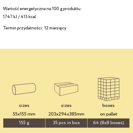
Wartość energetyczna na 100 g produktu:
1747 kJ / 415 kcal.
Termin przydatności: 12 miesięcy
sizes
sizes
boxes
55x155 mm
203x294x385mm
on pallet
155 g
35 pcs in box
64 (8x8 boxes)