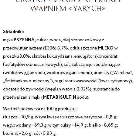
WAPNIEM «YARYCH»
Składniki:
mąka
PSZENNA
, cukier, woda, olej słonecznikowy z
przeciwutleniaczem (E306) 8,7%, odtłuszczone
MLEKO
w
proszku 3,0%, skrobia kukurydziana, emulgator (koncentrat
fosfatydów słonecznikowych), sól, substancje spulchniające
(wodorowęglan sodu, wodorowęglan amonu), aromaty („Wanilina”,
„Śmietankowo-mleczny”), regulator kwasowości (kwas cytrynowy),
dodatek do żywności (węglan wapnia 0,02%), substancja do
przetwarzania mąki (
METABISULFIN
sodu).
Wartość odżywcza na 100 g produktu:
tłuszcz – 10,9 g, w tym kwasy tłuszczowe nasycone – 0,8 g;
węglowodany – 69,3 g, w tym cukry – 14,9 g; białko - 8,65 g;
błonnik – 2,6 g; sól - 0,89 g.