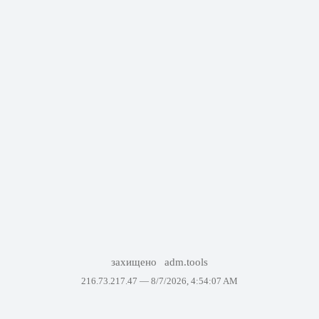
захищено
adm.tools
216.73.217.47 —
8/7/2026, 4:54:07 AM